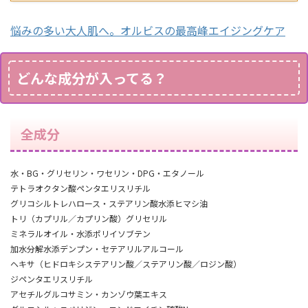
悩みの多い大人肌へ。オルビスの最高峰エイジングケア
どんな成分が入ってる？
全成分
水
・BG
・
グリセリン
・
ワセリン
・
DPG
・エタノール
テトラオクタン酸ペンタエリスリチル
グリコシルトレハロース・ステアリン酸水添ヒマシ油
トリ（カプリル／カプリン酸）グリセリル
ミネラルオイル
・水添ポリイソブテン
加水分解水添デンプン・セテアリルアルコール
ヘキサ（ヒドロキシステアリン酸／ステアリン酸／ロジン酸）
ジペンタエリスリチル
アセチルグルコサミン
・
カンゾウ葉エキス