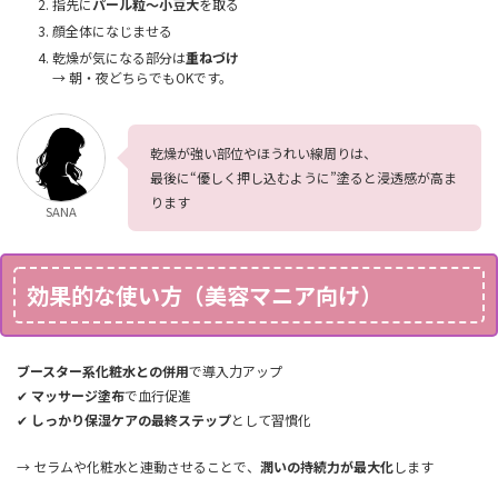
指先に
パール粒〜小豆大
を取る
顔全体になじませる
乾燥が気になる部分は
重ねづけ
→ 朝・夜どちらでもOKです。
乾燥が強い部位やほうれい線周りは、
最後に“優しく押し込むように”塗ると浸透感が高ま
ります
SANA
効果的な使い方（美容マニア向け）
ブースター系化粧水との併用
で導入力アップ
✔
マッサージ塗布
で血行促進
✔
しっかり保湿ケアの最終ステップ
として習慣化
→ セラムや化粧水と連動させることで、
潤いの持続力が最大化
します