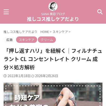
SANA 美容ブログ
推しコス推しケアだより
推しコス推しケアだより HOME
>
スキンケア
>
広告
スキンケア
クリーム
「押し返すハリ」を紐解く｜フィルナチュ
ラント CL コンセントレイト クリーム 成
分×処方解析
2022年1月18日
2026年2月26日