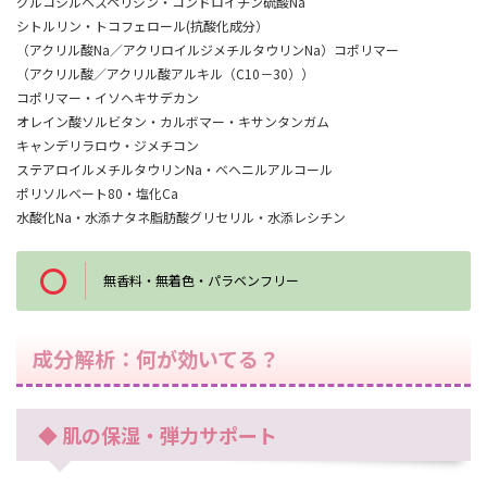
グルコシルヘスペリジン
・
コンドロイチン硫酸Na
シトルリン・
トコフェロール(抗酸化成分）
（アクリル酸Na／アクリロイルジメチルタウリンNa）コポリマー
（アクリル酸／アクリル酸アルキル（C10－30））
コポリマー・イソヘキサデカン
オレイン酸ソルビタン・カルボマー・キサンタンガム
キャンデリラロウ・ジメチコン
ステアロイルメチルタウリンNa・ベヘニルアルコール
ポリソルベート80・塩化Ca
水酸化Na・水添ナタネ脂肪酸グリセリル・水添レシチン
無香料・無着色・パラベンフリー
成分解析：何が効いてる？
◆ 肌の保湿・弾力サポート