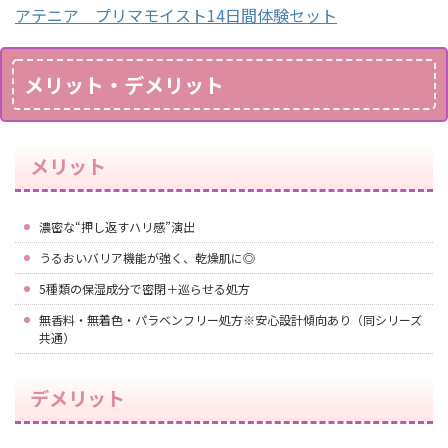
アテニア プリマモイスト14日間体験セット
メリット・デメリット
メリット
濃密な“押し返すハリ感”演出
うるおいバリア機能が強く、乾燥肌に◎
5種類の保湿成分で密閉＋巡らせる処方
無香料・無着色・パラベンフリー処方※安心設計傾向あり（同シリーズ
共通）
デメリット