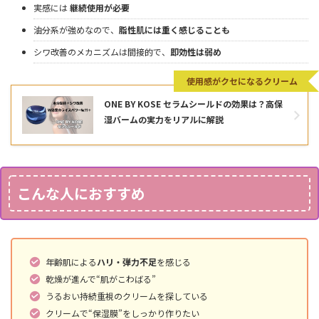
実感には
継続使用が必要
油分系が強めなので、
脂性肌には重く感じることも
シワ改善のメカニズムは間接的で、
即効性は弱め
使用感がクセになるクリーム
ONE BY KOSE セラムシールドの効果は？高保
湿バームの実力をリアルに解説
こんな人におすすめ
年齢肌による
ハリ・弾力不足
を感じる
乾燥が進んで“肌がこわばる”
うるおい持続重視のクリームを探している
クリームで“保湿膜”をしっかり作りたい