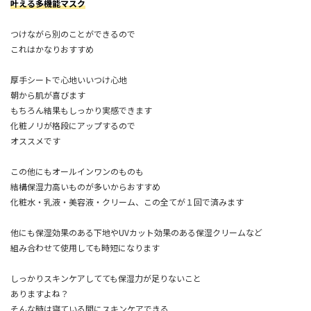
叶える多機能マスク
つけながら別のことができるので
これはかなりおすすめ
厚手シートで心地いいつけ心地
朝から肌が喜びます
もちろん結果もしっかり実感できます
化粧ノリが格段にアップするので
オススメです
この他にも
オールインワン
のものも
結構保湿力高いものが多いからおすすめ
化粧水・乳液・美容液・クリーム、この全てが１回で済みます
他にも
保湿効果のある下地
や
UVカット効果のある保湿クリーム
など
組み合わせて使用しても時短になります
しっかりスキンケアしてても保湿力が足りないこと
ありますよね？
そんな時は寝ている間にスキンケアできる