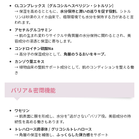
CLコンプレックス［グルコシルヘスペリジン・シトルリン］
→ 保湿を高めるとともに、
水分保持と潤いの巡りを促す役割
。シトル
リンは砂漠のスイカ由来で、極限環境でも水分を保持する力があると言
われます。
アセチルグルコサミン
→ 肌の生まれ変わりサイクルや角質層の水分保持に関わるとされ、美
容成分の浸透と保湿に寄与します。
コンドロイチン硫酸Na
→ 高分子の保湿成分として、
角層のうるおいをキープ
。
カンゾウ葉エキス
→ 植物由来の整肌サポート成分として、肌のコンディションを整える働
き
バリア＆密閉機能
ワセリン
→ 肌表面に膜を形成し、水分を“逃がさない”バリア役。美容成分の持
続性を高める働きもあります。
トレハロース誘導体 / グリコシルトレハロース
→ 角層の保湿を補強し、
ふっくらした弾力感
をサポート