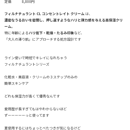
定価 8,800円
フィルナチュラント CL コンセントレイト クリーム
は、
濃密なうるおいを密閉し、押し返すようなハリと弾力感を与える高保湿クリ
ーム
。
特に年齢による
ハリ低下・乾燥・たるみ印象
など、
「大人の滞り肌」にアプローチする処方設計です
ライン使いで時短でキレイになれちゃう
フィルナチュラントシリーズ
化粧水・美容液・クリームの３ステップのみの
簡単スキンケア
どれも
保湿力が高くて優秀
なんです
愛用歴が長すぎてもはやわからないほど
ずーーーーーっと使ってます
夏使用するにはちょっとべたつきが気になるけど