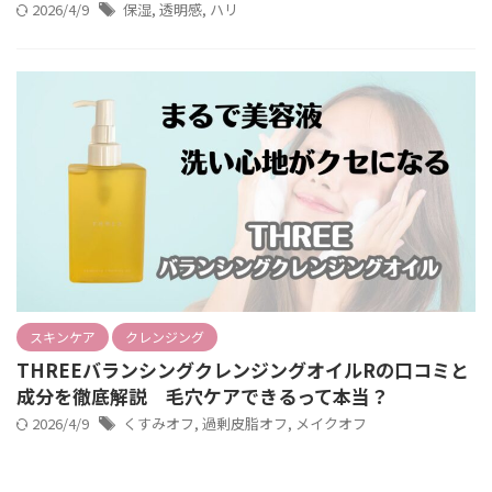
2026/4/9
保湿
,
透明感
,
ハリ
スキンケア
クレンジング
THREEバランシングクレンジングオイルRの口コミと
成分を徹底解説 毛穴ケアできるって本当？
2026/4/9
くすみオフ
,
過剰皮脂オフ
,
メイクオフ