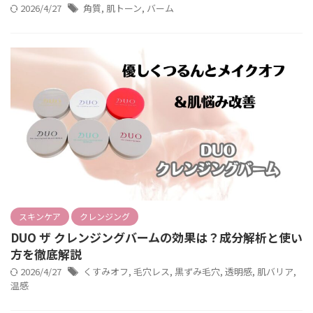
2026/4/27
角質
,
肌トーン
,
バーム
スキンケア
クレンジング
DUO ザ クレンジングバームの効果は？成分解析と使い
方を徹底解説
2026/4/27
くすみオフ
,
毛穴レス
,
黒ずみ毛穴
,
透明感
,
肌バリア
,
温感