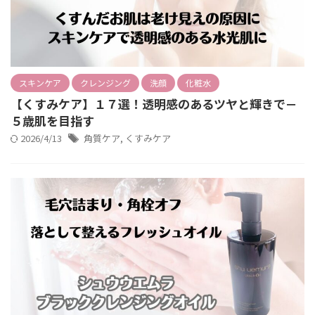
スキンケア
クレンジング
洗顔
化粧水
【くすみケア】１７選！透明感のあるツヤと輝きで－
５歳肌を目指す
2026/4/13
角質ケア
,
くすみケア