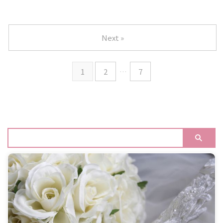
Next »
1
2
…
7