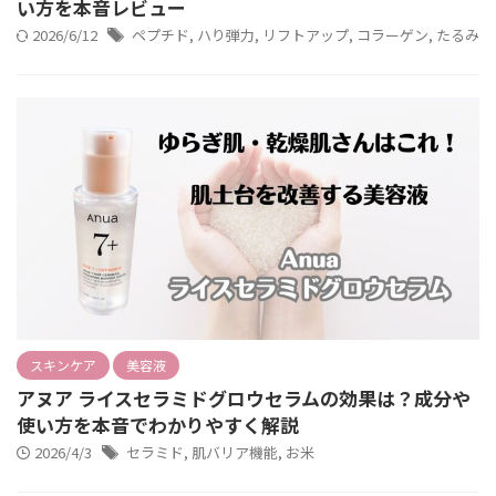
い方を本音レビュー
2026/6/12
ペプチド
,
ハり弾力
,
リフトアップ
,
コラーゲン
,
たるみ
スキンケア
美容液
アヌア ライスセラミドグロウセラムの効果は？成分や
使い方を本音でわかりやすく解説
2026/4/3
セラミド
,
肌バリア機能
,
お米