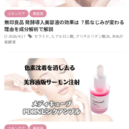
スキンケア
美容液
無印良品 発酵導入美容液の効果は ？肌なじみが変わる
理由を成分解析で解説
2026/4/17
セラミド
,
ヒアルロン酸
,
グリチルリチン酸2K
,
米ぬか
発酵液
スキンケア
美容液