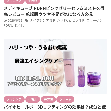
スキンケア
美容液
メディキューブ PDRNピンクゼリーセラムミストを徹
底レビュー 乾燥肌やツヤ不足が気になる方必見
2026/6/17
ナイアシンアミド
,
ハリ弾力
,
セラミド
,
コラーゲン
,
PDRN
,
水光肌
スキンケア
化粧水
美容液
クリーム
バイオヒールボ 3Dリフティングの効果は？成分と使