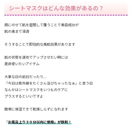
シートマスクはどんな効果があるの？
顔にのせて肌を密閉して覆うことで美容成分が
肌の奥まで浸透
そうすることで
即効的な美肌効果
があります
肌の状態を速攻でアップさせたい時には
是非使いたいアイテム
大事な日の前日だったり...
「今日は紫外線をたくさん浴びちゃったなぁ」と思う日
なんかはシートマスクをいつものケアに
プラスするといいですよ
簡単に保湿できて乾燥しらずになれます
「
お風呂上り３０分以内に使用」が鉄則！