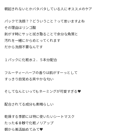
朝起きれないとかバタバタしている人にオススメのケア
パックで洗顔？？どういうこと？って思いますよね
その理由は
リンゴ酸
剥がす時にサッと拭き取ることで余分な角質と
汚れを一緒にからめとってくれます
だから洗顔不要なんです
１パックに化粧水２．５本分配合
フルーティーハーブの香りは肌がすーっとして
すっきり目覚める爽やかな匂い
そしてなんといってもネーミングが可愛すぎる♥
配合されてる成分も素晴らしい
乾燥する季節には特に使いたいシートマスク
たった
６０秒
で化粧ノリアップ
朝から美活始めてみて♥