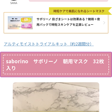
SANA
時短ケアで美肌になれるシートマスク
サボリーノ 目ざまシートは効果ある？朝用＋夜
用パックで時短スキンケアを正直レビュー
アルティモイストトライアルキット（約2週間分）
saborino サボリーノ 朝用マスク
32枚
入り