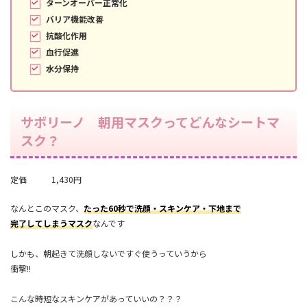
ターンオーバー正常化
バリア機能改善
抗酸化作用
血行促進
水分保持
サボリーノ 朝用マスクってどんなシートマ
スク？
定価 1,430円
なんとこのマスク、
たった60秒で洗顔・スキンケア・下地まで
完了してしまうマスク
なんです
しかも、朝起きて洗顔しないですぐ使うっていうから
衝撃!!
こんな時短なスキンケアがあっていいの？？？