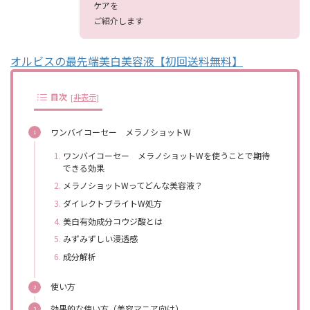
ケアを
ご紹介します
オルビスの最先端美白美容液【初回送料無料】
目次
[
非表示
]
ワンバイコーセー メラノショットW
ワンバイコーセー メラノショットWを使うことで期待
できる効果
メラノショットWってどんな美容液？
ダイレクトブライトW処方
美白有効成分コウジ酸とは
みずみずしい浸透感
成分解析
使い方
効果的な使い方（美容マニア向け）