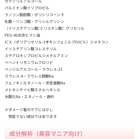
セテアリルアルコール
パルミチン酸イソプロピル
ラノリン脂肪酸・ポリシリコーン-9
乳酸・リンゴ酸・グリシルグリシン
（イソステアリン酸/ミリスチン酸）グリセリル
PEG-40水添ヒマシ油
ビス（ポリグリセリル-3オキシフェニルプロピル）ジメチコン
イソステアリン酸コレステリル
ステアロキシプロピルジメチルアミン
ベヘントリモニウムクロリド
ベンジルアルコール・ラウレス-23
ラウレス-4・ラウレス硫酸Na
フェノキシエタノール・安息香酸Na
メトキシケイヒ酸エチルヘキシル
水酸化Na・エタノール・香料
※ダメージ髪のケアには少し
物足りない成分ではあります
成分解析（美容マニア向け）