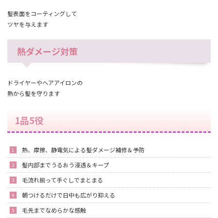
髪表面をコーティングして
ツヤを与えます
熱ダメージ対策
ドライヤーやヘアアイロンの
熱から髪を守ります
1品5役
熱、摩擦、静電気による髪ダメージ補修＆予防
髪内部までうるおう浸透＆キープ
毛流れ揃って手ぐしでまとまる
朝つけるだけで日中も広がり抑える
毛先までなめらかな感触