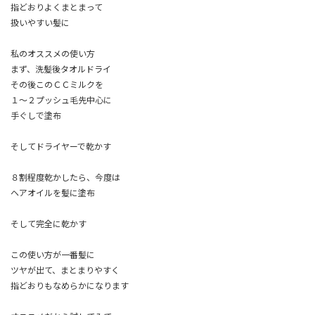
指どおりよくまとまって
扱いやすい髪に
私のオススメの使い方
まず、洗髪後タオルドライ
その後このＣＣミルクを
１～２プッシュ毛先中心に
手ぐしで塗布
そしてドライヤーで乾かす
８割程度乾かしたら、今度は
ヘアオイルを髪に塗布
そして完全に乾かす
この使い方が一番髪に
ツヤが出て、まとまりやすく
指どおりもなめらかになります