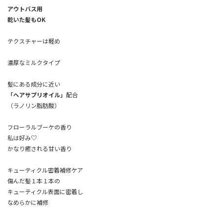
アウトバス用
乾いた髪もOK
テクスチャーは軽め
濃厚なミルクタイプ
髪にある成分に近い
「ヘアサプリオイル」
配合
（ラノリン脂肪酸）
フローラルブーケの香り
私は好み♡
かなり癒される甘い香り
キューティクル密着補修ケア
傷んだ髪１本１本の
キューティクル表面に密着し
なめらかに補修