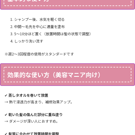
シャンプー後、水気を軽く切る
中間〜毛先を中心に適量を塗布
5〜10分ほど置く（放置時間は髪の状態で調整）
しっかり洗い流す
※週2〜3回程度の使用がスタンダードです
効果的な使い方（美容マニア向け）
✔
蒸しタオルを巻いて放置
→ 熱で浸透力が高まり、補修効果アップ。
✔
乾いた髪の傷んだ部分に重ね塗り
→ ダメージが深い人におすすめ。
✔
髪質に合わせて放置時間を調整