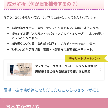
成分解析（何が髪を補修するの？）
ミラクル2Xの補修力・保湿力は以下の主成分によって支えられています
加水分解ケラチン
：髪の主要タンパク質を補い、補修・強化に寄与。
植物オイル類（アルガン・ツバキ・アボカド・オリーブ）
：高い保湿力
で
しっとりツヤ髪
へ。
複数種タンパク質
：髪内部を補強し、切れ毛・枝毛を減らす働き。
乳タンパクやアミノ酸
：表面・内部両方の栄養補給をサポート。
デイリートリートメント
アノブ ディープダメージトリートメントEXを徹
底解説！髪の悩みを解決する使い方と効果
薄毛・抜け毛が気になりだしたらこちらのセットが推し
基本的な使い方