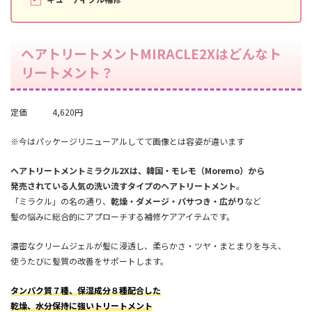
ヘアトリートメントMIRACLE2Xはどんなト
リートメント？
定価 4,620円
※今はパッケージリニューアルしてて画像とは容姿が違います
ヘアトリートメントミラクル2Xは、韓国・モレモ（Moremo）から
発売されている人気の洗い流すタイプのヘアトリートメント
。
「ミラクル」の名の通り、
乾燥・ダメージ・パサつき・広がり
など
髪の悩みに総合的にアプローチする補修ケアアイテムです。
濃密なクリームジェルが髪に浸透し、柔らかさ・ツヤ・まとまりを与え、
使うたびに髪質の改善をサポートします。
タンパク質７種、保湿成分８種配合した
乾燥、水分保持に強いトリートメント