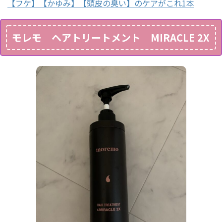
【フケ】【かゆみ】【頭皮の臭い】のケアがこれ1本
モレモ ヘアトリートメント MIRACLE 2X