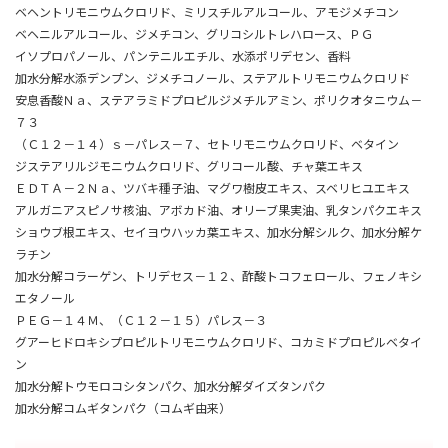
ベヘントリモニウムクロリド、ミリスチルアルコール、アモジメチコン
ベヘニルアルコール、ジメチコン、グリコシルトレハロース、ＰＧ
イソプロパノール、パンテニルエチル、水添ポリデセン、香料
加水分解水添デンプン、ジメチコノール、ステアルトリモニウムクロリド
安息香酸Ｎａ、ステアラミドプロピルジメチルアミン、ポリクオタニウム－
７３
（Ｃ１２－１４）ｓ－パレス－７、セトリモニウムクロリド、ベタイン
ジステアリルジモニウムクロリド、グリコール酸、チャ葉エキス
ＥＤＴＡ－２Ｎａ、ツバキ種子油、マグワ樹皮エキス、スベリヒユエキス
アルガニアスピノサ核油、アボカド油、オリーブ果実油、乳タンパクエキス
ショウブ根エキス、セイヨウハッカ葉エキス、加水分解シルク、加水分解ケ
ラチン
加水分解コラーゲン、トリデセス－１２、酢酸トコフェロール、フェノキシ
エタノール
ＰＥＧ－１４Ｍ、（Ｃ１２－１５）パレス－３
グアーヒドロキシプロピルトリモニウムクロリド、コカミドプロピルベタイ
ン
加水分解トウモロコシタンパク、加水分解ダイズタンパク
加水分解コムギタンパク（コムギ由来）