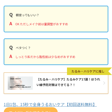
Q
朝使ってもいい？
A
OK ただしメイク前は量調整がおすすめ
Q
ベタつく？
A
しっとり系だから脂性肌は少なめがおすすめ
たるみ・ハリケアに推し
【たるみ・ハリケア】たるみケア17選！ほうれ
い線予防対策はできてる？！
1日1包、15秒で全身うるおいケア【初回送料無料】