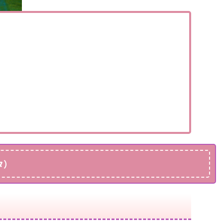
）
スタ）