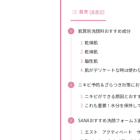
目次
[
非表示
]
肌質別洗顔料おすすめ成分
乾燥肌
乾燥肌
脂性肌
肌がデリケートな時は使わ
ニキビ予防＆ざらつき対策にお
ニキビができる原因とおす
これも重要！水分を保持し
SANAおすすめ洗顔フォーム３
エスト アクティベート 