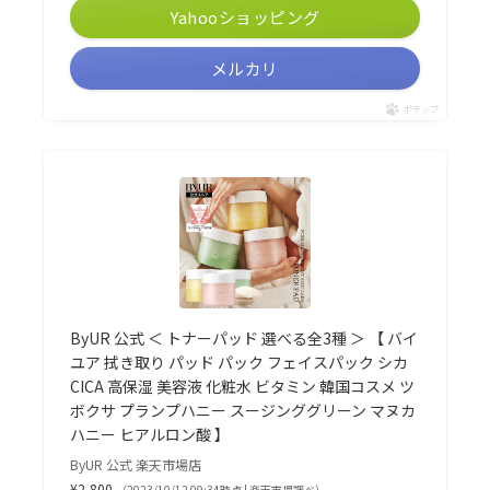
Yahooショッピング
メルカリ
ポチップ
ByUR 公式 ＜ トナーパッド 選べる全3種 ＞ 【 バイ
ユア 拭き取り パッド パック フェイスパック シカ
CICA 高保湿 美容液 化粧水 ビタミン 韓国コスメ ツ
ボクサ プランプハニー スージンググリーン マヌカ
ハニー ヒアルロン酸 】
ByUR 公式 楽天市場店
¥2,800
（2023/10/12 09:34時点 | 楽天市場調べ）