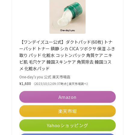
【ワンデイズユー公式】ダクトパッド(60枚) トナ
ーパッド トナー 鎮静 シカ CICA ツボクサ 保湿 ふき
取り パッド 化粧水 コットンパック 角質ケア ニキ
ビ肌 毛穴ケア 韓国スキンケア 角質除去 韓国コス
メ 化粧水パッド
One-day’s you 公式 楽天市場店
¥1,680
（2023/10/12 09:37時点 | 楽天市場調べ）
Amazon
楽天市場
Yahooショッピング