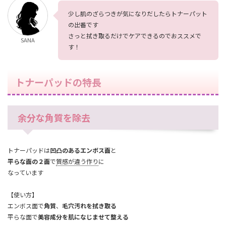
少し肌のざらつきが気になりだしたらトナーパット
の出番です
さっと拭き取るだけでケアできるのでおススメで
SANA
す！
トナーパッドの特長
余分な角質を除去
トナーパッドは
凹凸のあるエンボス面
と
平らな面の２面
で
質感が違う作り
に
なっています
【使い方】
エンボス面で
角質
、
毛穴汚れを拭き取る
平らな面で
美容成分を肌になじませて整える