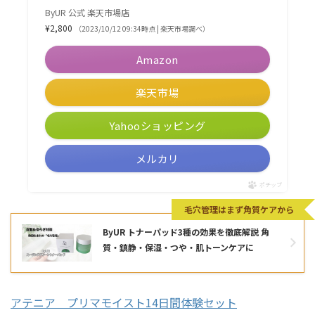
ByUR 公式 楽天市場店
¥2,800
（2023/10/12 09:34時点 | 楽天市場調べ）
Amazon
楽天市場
Yahooショッピング
メルカリ
ポチップ
毛穴管理はまず角質ケアから
ByUR トナーパッド3種の効果を徹底解説 角
質・鎮静・保湿・つや・肌トーンケアに
アテニア プリマモイスト14日間体験セット