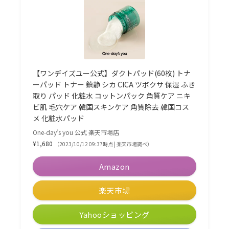
【ワンデイズユー公式】ダクトパッド(60枚) トナ
ーパッド トナー 鎮静 シカ CICA ツボクサ 保湿 ふき
取り パッド 化粧水 コットンパック 角質ケア ニキ
ビ肌 毛穴ケア 韓国スキンケア 角質除去 韓国コス
メ 化粧水パッド
One-day’s you 公式 楽天市場店
¥1,680
（2023/10/12 09:37時点 | 楽天市場調べ）
Amazon
楽天市場
Yahooショッピング