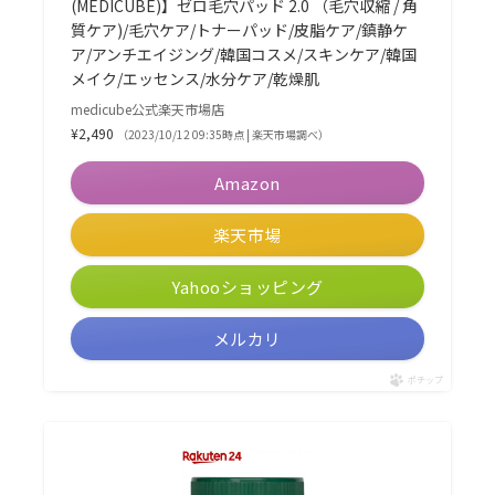
(MEDICUBE)】ゼロ毛穴パッド 2.0 （毛穴収縮 / 角
質ケア)/毛穴ケア/トナーパッド/皮脂ケア/鎮静ケ
ア/アンチエイジング/韓国コスメ/スキンケア/韓国
メイク/エッセンス/水分ケア/乾燥肌
medicube公式楽天市場店
¥2,490
（2023/10/12 09:35時点 | 楽天市場調べ）
Amazon
楽天市場
Yahooショッピング
メルカリ
ポチップ