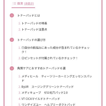
目次
[
非表示
]
トナーパッドとは
トナーパッドの特長
トナーパッド注意点
トナーパッドの選び方
①自分の肌悩みにあった成分が含まれているかチェッ
ク！
②ピンセットが付属されているかチェック！
角質ケアにおすすめトナーパッド６選
メディヒール ティーツリーカーミングエッセンスパッ
ド
ByUR スージンググリーントナーパッド
メディキューブ ゼロ毛穴パッド2.0
VT CICAマイルドトナーパッド
ワンデイズユー ヘルプミーダクトパッド