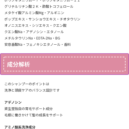
グリチルリチン酸２Ｋ・酢酸トコフェロール
メタケイ酸アルミン酸Mg・アルギニン
ポップエキス・サンショウエキス・チオタウリン
オノニスエキス・シソエキス・クエン酸
クエン酸Na・アデノシン・エタノール
メチルタウリンNa・EDTA-2Na・BG
安息香酸Na・フェノキシエタノール・香料
成分解析
このシャンプーのポイントは
洗浄と頭皮ケアのバランス設計です
アデノシン
資生堂独自の育毛サポート成分
毛根に働きかけて髪の成長をサポート
アミノ酸系洗浄成分