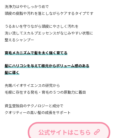
洗浄力はややしっかりめで
頭皮の皮脂や汚れを落としながらケアするタイプです
うるおいを守りながら頭皮にやさしく汚れを
洗い流してスカルプエッセンスがなじみやすい状態に
整えるシャンプー
育毛メカニズムで髪を太く強く育てる
髪にハリコシを与えて根元からボリューム感のある
髪に導く
先端バイオサイエンスの研究から
毛根に存在する発毛・育毛の５つの原動力に着目
資生堂独自のテクノロジーと成分で
クオリティーの高い髪の成長をサポート
公式サイトはこちら