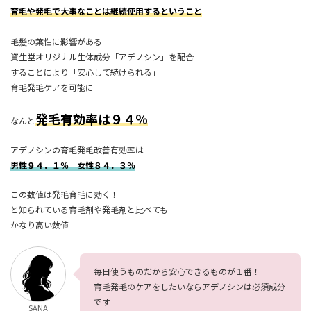
育毛や発毛で大事なことは継続使用するということ
毛髪の葉性に影響がある
資生堂オリジナル生体成分「アデノシン」を配合
することにより「安心して続けられる」
育毛発毛ケアを可能に
発毛有効率は９４％
なんと
アデノシンの育毛発毛改善有効率は
男性９４．１％ 女性８４．３％
この数値は発毛育毛に効く！
と知られている育毛剤や発毛剤と比べても
かなり高い数値
毎日使うものだから安心できるものが１番！
育毛発毛のケアをしたいならアデノシンは必須成分
です
SANA