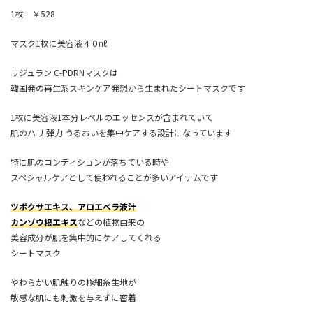
1枚 ￥528
マスク1枚に美容液４０㎖
リジュラン C-PDRNマスクは
韓国発の再生系スキンケア発想から生まれたシートマスクです
1枚に美容液1本分レベルのエッセンスが含まれていて
肌のハリ 弾力 うるおいを集中ケアする設計になっています
特に肌のコンディションが落ちている時や
スペシャルケアとして使われることが多いアイテムです
ツボクサエキス、アロエベラ液汁
カンゾウ根エキス
などの植物由来の
美容成分が肌を集中的にケアしてくれる
シートマスク
やわらかい肌触りの極細糸生地が
敏感な肌にも刺激を与えずに密着