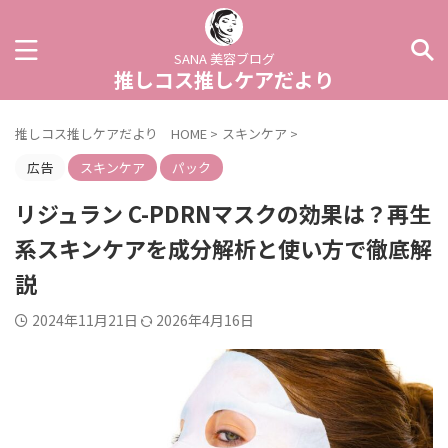
SANA 美容ブログ
推しコス推しケアだより
推しコス推しケアだより HOME
>
スキンケア
>
広告
スキンケア
パック
リジュラン C-PDRNマスクの効果は？再生
系スキンケアを成分解析と使い方で徹底解
説
2024年11月21日
2026年4月16日