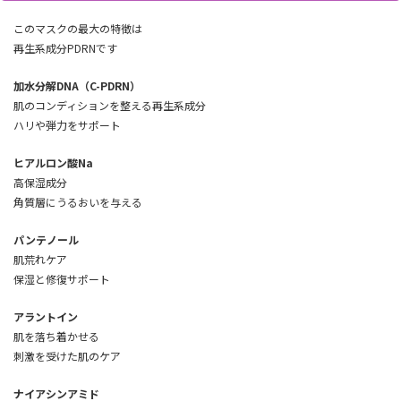
このマスクの最大の特徴は
再生系成分PDRNです
加水分解DNA（C-PDRN）
肌のコンディションを整える再生系成分
ハリや弾力をサポート
ヒアルロン酸Na
高保湿成分
角質層にうるおいを与える
パンテノール
肌荒れケア
保湿と修復サポート
アラントイン
肌を落ち着かせる
刺激を受けた肌のケア
ナイアシンアミド