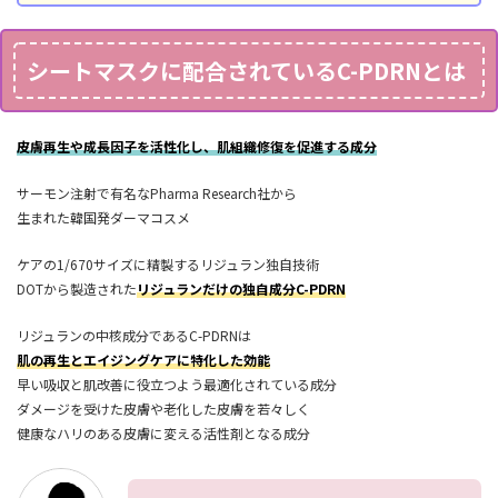
シートマスクに配合されているC-PDRNとは
皮膚再生や成長因子を活性化し、肌組織修復を促進する成分
サーモン注射で有名なPharma Research社から
生まれた韓国発ダーマコスメ
ケアの1/670サイズに精製するリジュラン独自技術
DOTから製造された
リジュランだけの独自成分C-PDRN
リジュランの中核成分であるC-PDRNは
肌の再生とエイジングケアに特化した効能
早い吸収と肌改善に役立つよう最適化されている成分
ダメージを受けた皮膚や老化した皮膚を若々しく
健康なハリのある皮膚に変える活性剤となる成分