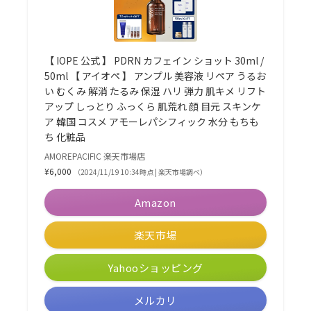
【 IOPE 公式 】 PDRN カフェイン ショット 30ml /
50ml 【 アイオペ 】 アンプル 美容液 リペア うるお
い むくみ 解消 たるみ 保湿 ハリ 弾力 肌キメ リフト
アップ しっとり ふっくら 肌荒れ 顔 目元 スキンケ
ア 韓国 コスメ アモーレパシフィック 水分 もちも
ち 化粧品
AMOREPACIFIC 楽天市場店
¥6,000
（2024/11/19 10:34時点 | 楽天市場調べ）
Amazon
楽天市場
Yahooショッピング
メルカリ