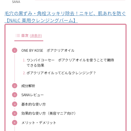
SANA
毛穴の黒ずみ・角栓スッキリ除去！ニキビ、肌あれを防ぐ
【NALC 薬用クレンジングバーム】
目次
[
非表示
]
ONE BY KOSE ポアクリアオイル
ワンバイコーセー ポアクリアオイルを使うことで期待
できる効果
ポアクリアオイルってどんなクレンジング？
成分解析
SANAレビュー
基本的な使い方
効果的な使い方（美容マニア向け）
メリット・デメリット