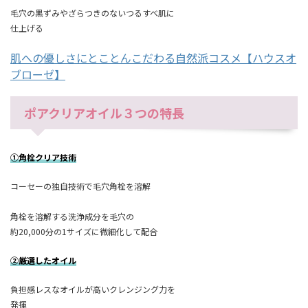
毛穴の黒ずみやざらつきのないつるすべ肌に
仕上げる
肌への優しさにとことんこだわる自然派コスメ【ハウスオ
ブローゼ】
ポアクリアオイル３つの特長
①角栓クリア技術
コーセーの独自技術で毛穴角栓を溶解
角栓を溶解する洗浄成分を毛穴の
約20,000分の1サイズに微細化して配合
②厳選したオイル
負担感レスなオイルが高いクレンジング力を
発揮