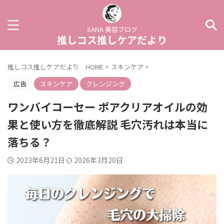
SANA 美容ブログ
推しコス推しケアだより
推しコス推しケアだより HOME
>
スキンケア
>
広告
スキンケア
クレンジング
ワンバイコーセー ポアクリアオイルの効
果と使い方を徹底解説 毛穴汚れは本当に
落ちる？
2023年6月21日
2026年3月20日