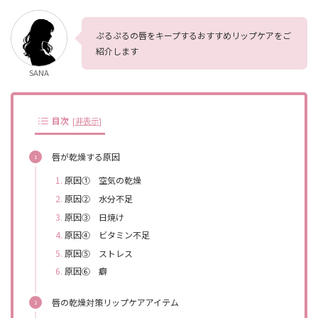
ぷるぷるの唇をキープするおすすめリップケアをご
紹介します
SANA
目次
[
非表示
]
唇が乾燥する原因
原因① 空気の乾燥
原因② 水分不足
原因③ 日焼け
原因④ ビタミン不足
原因⑤ ストレス
原因⑥ 癖
唇の乾燥対策リップケアアイテム