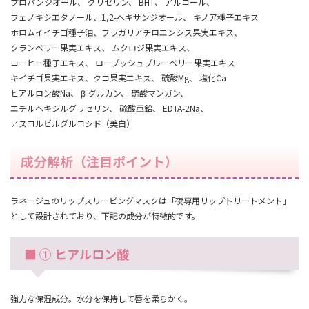
プロパンジオール
、
グリセリン
、 BHT、 アルコール、
フェノキシエタノール、1,2-ヘキサンジオール、 キノア種子エキス
ホロムイイチゴ種子油、フラガリアチロエンシス果実エキス、
クランベリー果実エキス、 ムクロジ果実エキス、
コーヒー種子エキス、 ローブッシュブルーベリー果実エキス
キイチゴ果実エキス、クコ果実エキス、 硫酸Mg、 塩化Ca
ヒアルロン酸Na
、
β-グルカン
、 硫酸マンガン、
エチルヘキシルグリセリン、 硫酸亜鉛、 EDTA-2Na、
アスコルビルグルコシド（美白）
成分解析（注目ポイント）
ラネージュのリップスリーピングマスクは「夜専用リップトリートメント」
として設計されており、下記の成分が特徴的です。
■ ① ヒアルロン酸
強力な保湿成分。水分を保持して唇を柔らかく。