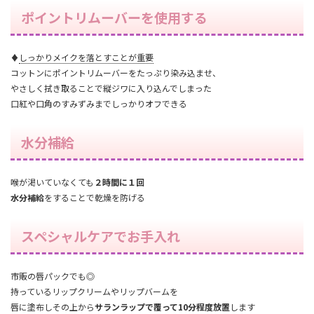
ポイントリムーバーを使用する
♦
しっかりメイクを落とすことが重要
コットンにポイントリムーバーをたっぷり染み込ませ、
やさしく拭き取ることで縦ジワに入り込んでしまった
口紅や口角のすみずみまでしっかりオフできる
水分補給
喉が渇いていなくても
２時間に１回
水分補給
をすることで乾燥を防げる
スペシャルケアでお手入れ
市販の唇パックでも◎
持っているリップクリームやリップバームを
唇に塗布しその上から
サランラップで覆って10分程度放置
します