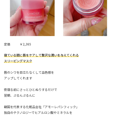
定価 ￥2,365
寝ている間に唇をケアして贅沢な潤いを与えてくれる
スリーピングマスク
唇のシワを目立たなくして血色感を
アップしてくれます
夜寝る前にさっとひとぬりするだけで
翌朝、ぷるんぷるんに
韓国を代表する化粧品会社「アモーレパシフィック」
独自のテクノロジーで
ヒアルロン酸やミネラルを