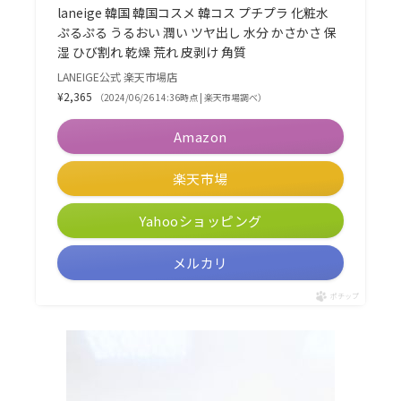
laneige 韓国 韓国コスメ 韓コス プチプラ 化粧水
ぷるぷる うるおい 潤い ツヤ出し 水分 かさかさ 保
湿 ひび割れ 乾燥 荒れ 皮剥け 角質
LANEIGE公式 楽天市場店
¥2,365
（2024/06/26 14:36時点 | 楽天市場調べ）
Amazon
楽天市場
Yahooショッピング
メルカリ
ポチップ