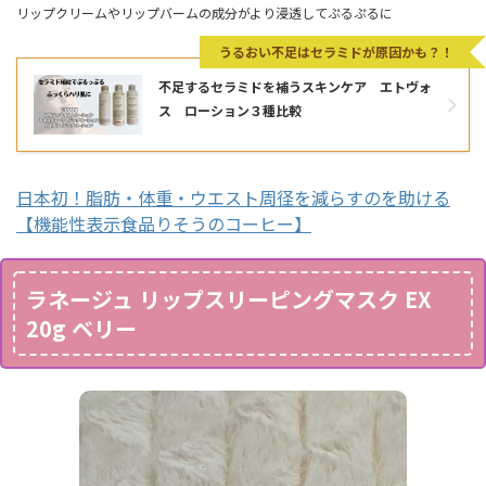
リップクリームやリップバームの成分がより浸透してぷるぷるに
うるおい不足はセラミドが原因かも？！
不足するセラミドを補うスキンケア エトヴォ
ス ローション３種比較
日本初！脂肪・体重・ウエスト周径を減らすのを助ける
【機能性表示食品りそうのコーヒー】
ラネージュ リップスリーピングマスク EX
20g ベリー