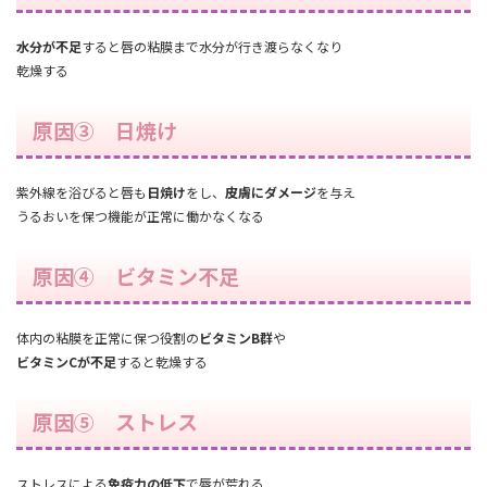
水分が不足
すると唇の粘膜まで水分が行き渡らなくなり
乾燥する
原因③ 日焼け
紫外線を浴びると唇も
日焼け
をし、
皮膚にダメージ
を与え
うるおいを保つ機能が正常に働かなくなる
原因④ ビタミン不足
体内の粘膜を正常に保つ役割の
ビタミンB群
や
ビタミンCが不足
すると乾燥する
原因⑤ ストレス
ストレスによる
免疫力の低下
で唇が荒れる