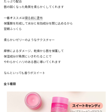
たっぷり配合
唇の固くなった角質を柔らかくしてくれます
一番オススメは
寝る前に塗布
保護膜を形成して水分と有効成分を閉じ込めるから
翌朝ふっくら
柔らかいゼリーのようなテクスチャー
摩擦によるダメージ、乾燥から唇を保護して
保湿成分が角質にいきわたることで
やわらかくハリのある唇に導いてくれます
なんといっても香りがスイート
全５種類