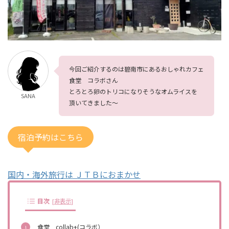
今回ご紹介するのは碧南市にあるおしゃれカフェ
食堂 コラボさん
とろとろ卵のトリコになりそうなオムライスを
SANA
頂いてきました～
宿泊予約はこちら
国内・海外旅行は ＪＴＢにおまかせ
目次
[
非表示
]
食堂 collab+(コラボ）