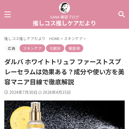
SANA 美容ブログ
推しコス推しケアだより
推しコス推しケアだより HOME
>
スキンケア
>
広告
スキンケア
化粧水
美容液
ダルバ ホワイトトリュフ ファーストスプ
レーセラムは効果ある？成分や使い方を美
容マニア目線で徹底解説
2024年7月30日
2026年4月15日