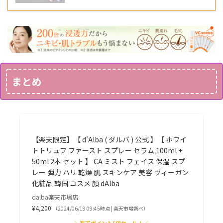
まとめ
【楽天限定】【 d'Alba ( ダルバ ) 公式 】【 ホワイ
トトリュフ ファースト スプレー セラム 100ml +
50ml 2本 セット 】 CA ミスト フェイス 保湿 スプ
レー 弾力 ハリ 乾燥 肌 スキンケア 美容 ヴィーガン
化粧品 韓国 コスメ 顔 dAlba
dalba楽天市場店
¥4,200
（2024/06/19 09:45時点 | 楽天市場調べ）
＼楽天ポイント5倍セール！／