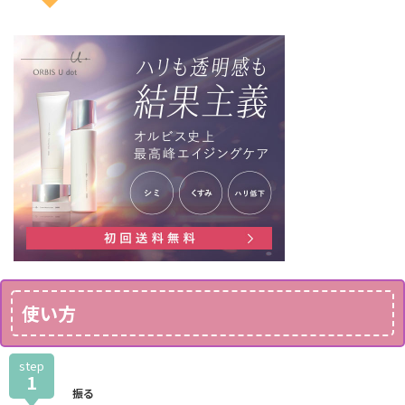
使い方
step
1
振る