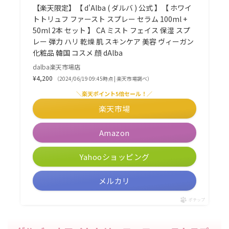
【楽天限定】【 d'Alba ( ダルバ ) 公式 】【 ホワイ
トトリュフ ファースト スプレー セラム 100ml +
50ml 2本 セット 】 CA ミスト フェイス 保湿 スプ
レー 弾力 ハリ 乾燥 肌 スキンケア 美容 ヴィーガン
化粧品 韓国 コスメ 顔 dAlba
dalba楽天市場店
¥4,200
（2024/06/19 09:45時点 | 楽天市場調べ）
＼楽天ポイント5倍セール！／
楽天市場
Amazon
Yahooショッピング
メルカリ
ポチップ