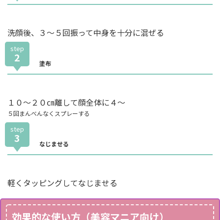
洗顔後、３～５回振って中身を十分に混ぜる
step
2
塗布
１０～２０㎝離して顔全体に４～
５回まんべんなくスプレーする
step
3
なじませる
軽くタッピングしてなじませる
効果的な使い方（美容マニア向け）