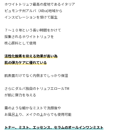
ホワイトトリュフ最高の産地であるイタリア
ピュモンテ州アルバ（Alba)地域から
インスピレーションを受けて誕生
７～１０年という長い時間をかけて
採集されるホワイトトリュフを
核心原料として使用
活性化酸素を抑える効果が高い為
肌の弾力ケアに優れている
肌表面だけでなく内側までしっかり保湿
さらにダルバ独自のトリュフエロールTM
が肌に弾力を与える
霧のような細かなミストで洗顔後や
お風呂上り、メイクの上からでも使用可能
トナー、ミスト、エッセンス、セラムのオールインワンミスト